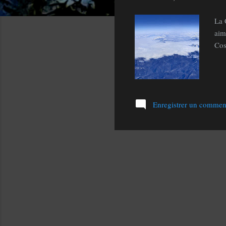
l
La 
e
aim
s
Cos
Enregistrer un commen